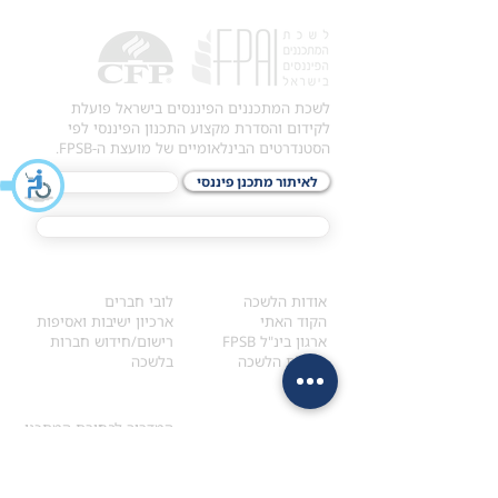
לשכת המתכננים הפיננסים בישראל פועלת
לקידום והסדרת מקצוע התכנון הפיננסי לפי
הסטנדרטים הבינלאומיים של מועצת ה-FPSB.
לאיתור מתכנן פיננסי
לתכני האקדמיה
מסלול הסמכת ®CFP
אודות
לחברי הלשכה
​אודות הלשכה
לובי חברים
הקוד האתי
ארכיון ישיבות ואסיפות
ארגון בינ"ל FPSB
רישום/חידוש חברות
הנהלת הלשכה
בלשכה
אקדמיה
איתור מתכנן
ולימודי המשך
המדריך לבחירת המתכנן
לימודי ההמשך (CPD)
מנוע חיפוש מתכננים
חיפוש בתכני האקדמיה
מסלול הסמכת סטודנטים