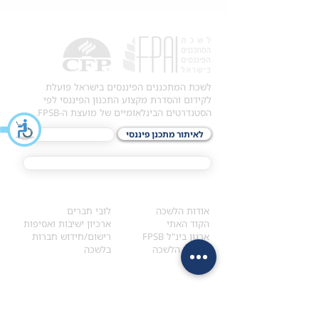
לשכת המתכננים הפיננסים בישראל פועלת
לקידום והסדרת מקצוע התכנון הפיננסי לפי
הסטנדרטים הבינלאומיים של מועצת ה-FPSB.
לאיתור מתכנן פיננסי
לתכני האקדמיה
מסלול הסמכת ®CFP
אודות
לחברי הלשכה
​אודות הלשכה
לובי חברים
הקוד האתי
ארכיון ישיבות ואסיפות
ארגון בינ"ל FPSB
רישום/חידוש חברות
הנהלת הלשכה
בלשכה
אקדמיה
איתור מתכנן
ולימודי המשך
המדריך לבחירת המתכנן
לימודי ההמשך (CPD)
מנוע חיפוש מתכננים
חיפוש בתכני האקדמיה
מסלול הסמכת סטודנטים