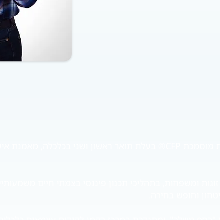
ענת מלמד, מתכננת פיננסית מוסמכת CFP® בעלת תואר ראשון ושני בכל
 זוגות ומשפחות, בתהליכי תכנון פיננסי בצמתי חיים משמעותיי
יטחון וחופש בחירה.
"כסף משלךְ", ומתנדבת במרכז רקמן לקידום עצמאות כלכלית ש