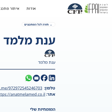
אודות
איתור מתכנן
→ חזרה לכל המתכננים
ענת מלמד
ענת מלמד
טלפון:
a.me/972972545246703
אתר:
ttps://anatmelamed.co.il/
המומחיות שלי