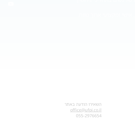
אישי ומקצועי ארוך טווח.
צרו קשר
השאירו הודעה באתר
office@ufpi.co.il
​055-2976654