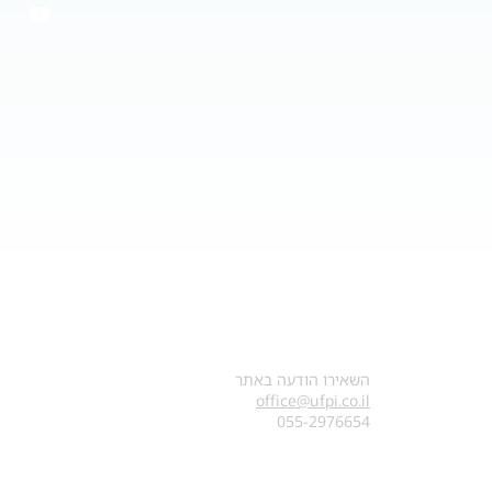
צרו קשר
השאירו הודעה באתר
office@ufpi.co.il
​055-2976654