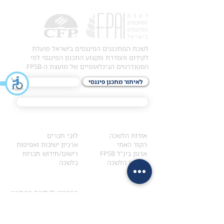
לשכת המתכננים הפיננסים בישראל פועלת
לקידום והסדרת מקצוע התכנון הפיננסי לפי
הסטנדרטים הבינלאומיים של מועצת ה-FPSB.
לאיתור מתכנן פיננסי
לתכני האקדמיה
מסלול הסמכת ®CFP
אודות
לחברי הלשכה
​אודות הלשכה
לובי חברים
הקוד האתי
ארכיון ישיבות ואסיפות
ארגון בינ"ל FPSB
רישום/חידוש חברות
הנהלת הלשכה
בלשכה
אקדמיה
איתור מתכנן
ולימודי המשך
המדריך לבחירת המתכנן
לימודי ההמשך (CPD)
מנוע חיפוש מתכננים
חיפוש בתכני האקדמיה
מסלול הסמכת סטודנטים