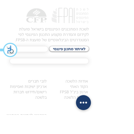
לשכת המתכננים הפיננסים בישראל פועלת
לקידום והסדרת מקצוע התכנון הפיננסי לפי
הסטנדרטים הבינלאומיים של מועצת ה-FPSB.
לאיתור מתכנן פיננסי
לתכני האקדמיה
מסלול הסמכת ®CFP
אודות
לחברי הלשכה
​אודות הלשכה
לובי חברים
הקוד האתי
ארכיון ישיבות ואסיפות
ארגון בינ"ל FPSB
רישום/חידוש חברות
הנהלת הלשכה
בלשכה
אקדמיה
איתור מתכנן
ולימודי המשך
המדריך לבחירת המתכנן
לימודי ההמשך (CPD)
מנוע חיפוש מתכננים
חיפוש בתכני האקדמיה
מסלול הסמכת סטודנטים