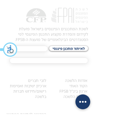
לשכת המתכננים הפיננסים בישראל פועלת
לקידום והסדרת מקצוע התכנון הפיננסי לפי
הסטנדרטים הבינלאומיים של מועצת ה-FPSB.
לאיתור מתכנן פיננסי
לתכני האקדמיה
מסלול הסמכת ®CFP
אודות
לחברי הלשכה
​אודות הלשכה
לובי חברים
הקוד האתי
ארכיון ישיבות ואסיפות
ארגון בינ"ל FPSB
רישום/חידוש חברות
הנהלת הלשכה
בלשכה
אקדמיה
איתור מתכנן
ולימודי המשך
המדריך לבחירת המתכנן
לימודי ההמשך (CPD)
מנוע חיפוש מתכננים
חיפוש בתכני האקדמיה
מסלול הסמכת סטודנטים