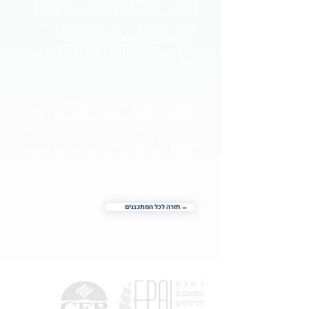
הפיננסי, הפנסיוני והביטוחי בצורה הטובה
ביותר תוך שמירה על התנהלות כלכלית
יעילה ונכונה להגשמת היעדים שלך.
כך ש-בעת משבר תהיה מוגן ובטוח וללא
דאגות מיותרות
THE PARTNHER משרד בוטיק המתמחה
בתכנון פיננסי ופנסיוני הוליסטי, עם
מומחיות ייחודית בליווי לקוחות עתירי הון,
פורשי כוחות הביטחון, עובדי מדינה ,חברות
בטחוניות וחברות הייטק .
חברתנו הוקמה על מנת להעניק ללקוחותיה
מענה מקיף והוליסטי לתכנון יעדים
פיננסיים ופסיונים מותאמים אישית ועוד
→ חזרה לכל המתכננים