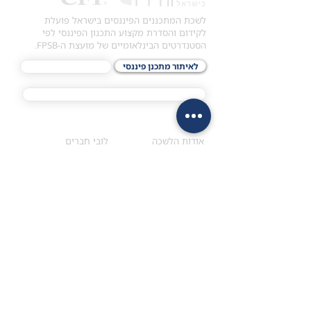
לשכת המתכננים הפיננסים בישראל פועלת
לקידום והסדרת מקצוע התכנון הפיננסי לפי
הסטנדרטים הבינלאומיים של מועצת ה-FPSB.
לאיתור מתכנן פיננסי
לתכני האקדמיה
מסלול הסמכת ®CFP
אודות
לחברי הלשכה
​אודות הלשכה
לובי חברים
הקוד האתי
ארכיון ישיבות ואסיפות
ארגון בינ"ל FPSB
רישום/חידוש חברות
הנהלת הלשכה
בלשכה
אקדמיה
איתור מתכנן
ולימודי המשך
המדריך לבחירת המתכנן
לימודי ההמשך (CPD)
מנוע חיפוש מתכננים
חיפוש בתכני האקדמיה
מסלול הסמכת סטודנטים
מאמרים
הסמכת
CFP
®
וכנסים
®
מסלול הסמכת
CFP
מאמרים ופרסומים
עבודת גמר ומבחן הסמכה
כנסים ואירועים