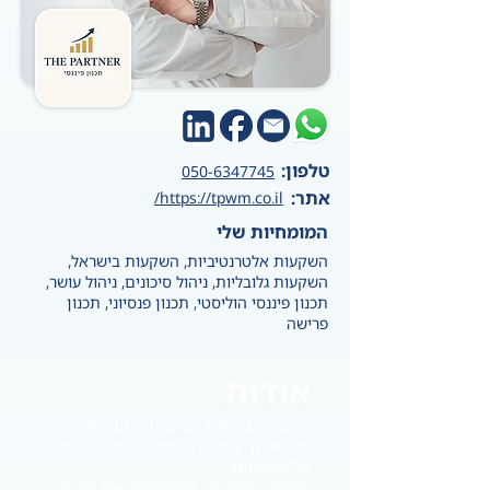
טלפון:
050-6347745
אתר:
https://tpwm.co.il/
המומחיות שלי
השקעות אלטרנטיביות, השקעות בישראל,
השקעות גלובליות, ניהול סיכונים, ניהול עושר,
תכנון פיננסי הוליסטי, תכנון פנסיוני, תכנון
פרישה
אודות
אני מאמין ששום דבר אינו חשוב יותר
מבריאותך הנפשי, הגופני, הכלכלי והרוחני
של משפחתך
תפקידי לספק לך ולמשפחתך את התכנון