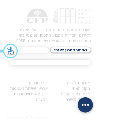
לשכת המתכננים הפיננסים בישראל פועלת
לקידום והסדרת מקצוע התכנון הפיננסי לפי
הסטנדרטים הבינלאומיים של מועצת ה-FPSB.
לאיתור מתכנן פיננסי
לתכני האקדמיה
מסלול הסמכת ®CFP
אודות
לחברי הלשכה
​אודות הלשכה
לובי חברים
הקוד האתי
ארכיון ישיבות ואסיפות
ארגון בינ"ל FPSB
רישום/חידוש חברות
הנהלת הלשכה
בלשכה
אקדמיה
איתור מתכנן
ולימודי המשך
המדריך לבחירת המתכנן
לימודי ההמשך (CPD)
מנוע חיפוש מתכננים
חיפוש בתכני האקדמיה
מסלול הסמכת סטודנטים