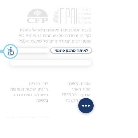
לשכת המתכננים הפיננסים בישראל פועלת
לקידום והסדרת מקצוע התכנון הפיננסי לפי
הסטנדרטים הבינלאומיים של מועצת ה-FPSB.
לאיתור מתכנן פיננסי
לתכני האקדמיה
מסלול הסמכת ®CFP
אודות
לחברי הלשכה
​אודות הלשכה
לובי חברים
הקוד האתי
ארכיון ישיבות ואסיפות
ארגון בינ"ל FPSB
רישום/חידוש חברות
הנהלת הלשכה
בלשכה
אקדמיה
איתור מתכנן
ולימודי המשך
המדריך לבחירת המתכנן
לימודי ההמשך (CPD)
מנוע חיפוש מתכננים
חיפוש בתכני האקדמיה
מסלול הסמכת סטודנטים