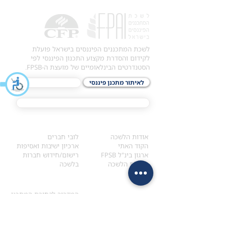
לשכת המתכננים הפיננסים בישראל פועלת
לקידום והסדרת מקצוע התכנון הפיננסי לפי
הסטנדרטים הבינלאומיים של מועצת ה-FPSB.
לאיתור מתכנן פיננסי
לתכני האקדמיה
מסלול הסמכת ®CFP
אודות
לחברי הלשכה
​אודות הלשכה
לובי חברים
הקוד האתי
ארכיון ישיבות ואסיפות
ארגון בינ"ל FPSB
רישום/חידוש חברות
הנהלת הלשכה
בלשכה
אקדמיה
איתור מתכנן
ולימודי המשך
המדריך לבחירת המתכנן
לימודי ההמשך (CPD)
מנוע חיפוש מתכננים
חיפוש בתכני האקדמיה
מסלול הסמכת סטודנטים