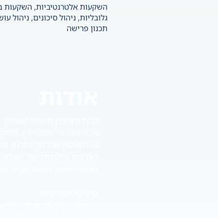
השקעות אלטרנטיביות, השקעות ב
גלובליות, ניהול סיכונים, ניהול עוש
תכנון פרישה
אודות
רו"ח ומתכנן פיננסי מוסמך CFP .
אבא ל-3, גר במודיעין, פריק טכנולוגיה, קורא המון על פסיכולוגיה של הכסף, כלכלה ואוהב לרוץ.
אני מאמין שחינוך ותכנון פ
הצרכים והיעדים תוך קבלת ה
תכנון פיננסי עושה הבדל מ
ספרים מומלצים:
המיליונר בדלת ממול / תומס 
הפסיכולוגיה של הכסף / מור