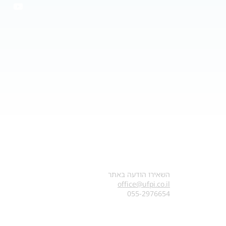
צרו קשר
השאירו הודעה באתר
office@ufpi.co.il
​055-2976654