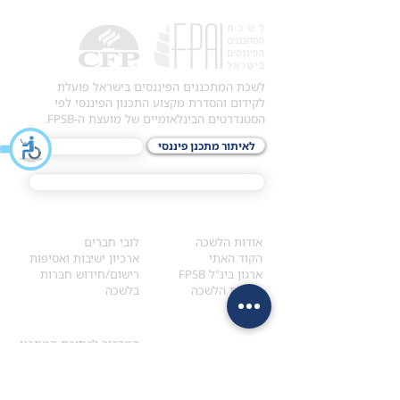
לשכת המתכננים הפיננסים בישראל פועלת
לקידום והסדרת מקצוע התכנון הפיננסי לפי
הסטנדרטים הבינלאומיים של מועצת ה-FPSB.
לאיתור מתכנן פיננסי
לתכני האקדמיה
מסלול הסמכת ®CFP
אודות
לחברי הלשכה
​אודות הלשכה
לובי חברים
הקוד האתי
ארכיון ישיבות ואסיפות
ארגון בינ"ל FPSB
רישום/חידוש חברות
הנהלת הלשכה
בלשכה
אקדמיה
איתור מתכנן
ולימודי המשך
המדריך לבחירת המתכנן
לימודי ההמשך (CPD)
מנוע חיפוש מתכננים
חיפוש בתכני האקדמיה
מסלול הסמכת סטודנטים