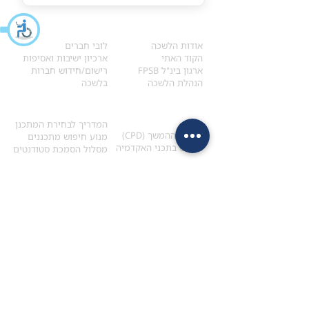
אודות
לחברי הלשכה
​אודות הלשכה
לובי חברים
הקוד האתי
ארכיון ישיבות ואסיפות
ארגון בינ"ל FPSB
רישום/חידוש חברות
הנהלת הלשכה
בלשכה
אקדמיה
איתור מתכנן
ולימודי המשך
המדריך לבחירת המתכנן
לימודי ההמשך (CPD)
מנוע חיפוש מתכננים
חיפוש בתכני האקדמיה
מסלול הסמכת סטודנטים
מאמרים
הסמכת
CFP
®
וכנסים
®
מסלול הסמכת
CFP
מאמרים ופרסומים
עבודת גמר ומבחן הסמכה
כנסים ואירועים
איזור אישי לנבחן
כתובתנו
צרו קשר
למכתבים
השאירו הודעה באתר
ראול ולנברג 4,
office@ufpi.co.il
תל-אביב
​055-2976654
תקנונים