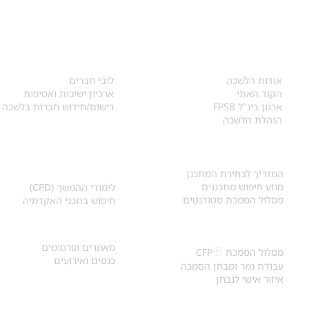
אודות
לחברי הלשכה
​אודות הלשכה
לובי חברים
הקוד האתי
ארכיון ישיבות ואסיפות
ארגון בינ"ל FPSB
רישום/חידוש חברות בלשכה
הנהלת הלשכה
אקדמיה ולימודי
איתור מתכנן
המשך
המדריך לבחירת המתכנן
מנוע חיפוש מתכננים
לימודי ההמשך (CPD)
מסלול הסמכת סטודנטים
חיפוש בתכני האקדמיה
מאמרים וכנסים
הסמכת
CFP
®
מאמרים ופרסומים
®
מסלול הסמכת
CFP
כנסים ואירועים
עבודת גמר ומבחן הסמכה
איזור אישי לנבחן