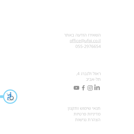
צרו קשר
השאירו הודעה באתר
office@ufpi.co.il
​055-2976654
כתובתנו למכתבים
ראול ולנברג 4,
תל-אביב
תקנונים
תנאי שימוש ותקנון
מדיניות פרטיות
הצהרת נגישות