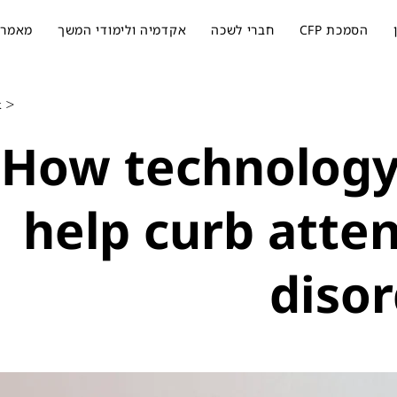
הסמכת CFP
חברי לשכה
אקדמיה ולימודי המשך
מאמרי
< Back
How technology
help curb atte
diso