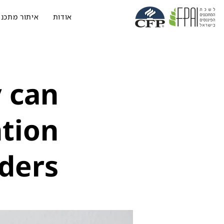
אודות
איתור מתכנן
 can
ntion
rders