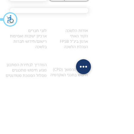
מסלול הסמכת ®CFP
אודות
לחברי הלשכה
​אודות הלשכה
לובי חברים
הקוד האתי
ארכיון ישיבות ואסיפות
ארגון בינ"ל FPSB
רישום/חידוש חברות
הנהלת הלשכה
בלשכה
אקדמיה
איתור מתכנן
ולימודי המשך
המדריך לבחירת המתכנן
לימודי ההמשך (CPD)
מנוע חיפוש מתכננים
חיפוש בתכני האקדמיה
מסלול הסמכת סטודנטים
מאמרים
הסמכת
CFP
®
וכנסים
®
מסלול הסמכת
CFP
מאמרים ופרסומים
עבודת גמר ומבחן הסמכה
כנסים ואירועים
איזור אישי לנבחן
כתובתנו
צרו קשר
למכתבים
השאירו הודעה באתר
ראול ולנברג 4,
office@ufpi.co.il
תל-אביב
​055-2976654