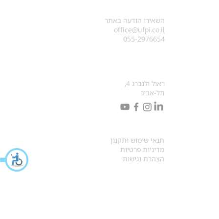
צרו קשר
השאירו הודעה באתר
office@ufpi.co.il
​055-2976654
כתובתנו למכתבים
ראול ולנברג 4,
תל-אביב
תקנונים
תנאי שימוש ותקנון
מדיניות פרטיות
הצהרת נגישות