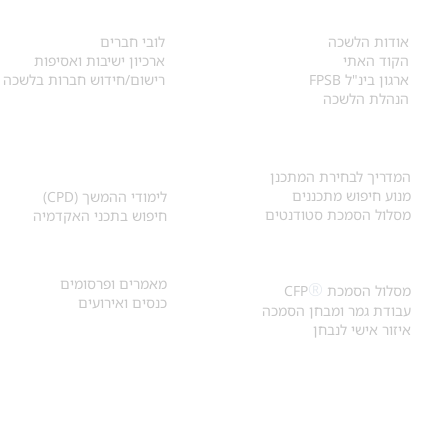
אודות
לחברי הלשכה
​אודות הלשכה
לובי חברים
הקוד האתי
ארכיון ישיבות ואסיפות
ארגון בינ"ל FPSB
רישום/חידוש חברות בלשכה
הנהלת הלשכה
אקדמיה ולימודי
איתור מתכנן
המשך
המדריך לבחירת המתכנן
מנוע חיפוש מתכננים
לימודי ההמשך (CPD)
מסלול הסמכת סטודנטים
חיפוש בתכני האקדמיה
מאמרים וכנסים
הסמכת
CFP
®
מאמרים ופרסומים
®
מסלול הסמכת
CFP
כנסים ואירועים
עבודת גמר ומבחן הסמכה
איזור אישי לנבחן