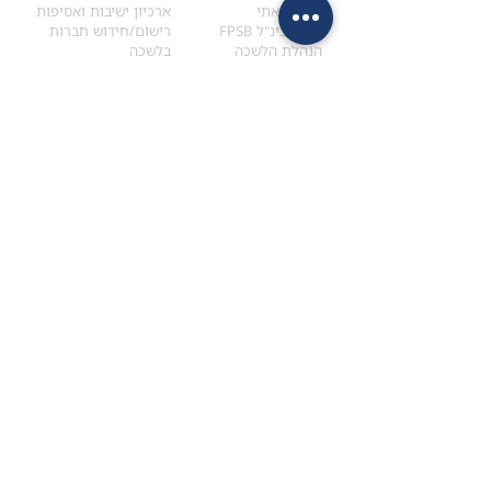
הקוד האתי
ארכיון ישיבות ואסיפות
ארגון בינ"ל FPSB
רישום/חידוש חברות
הנהלת הלשכה
בלשכה
אקדמיה
איתור מתכנן
ולימודי המשך
המדריך לבחירת המתכנן
לימודי ההמשך (CPD)
מנוע חיפוש מתכננים
חיפוש בתכני האקדמיה
מסלול הסמכת סטודנטים
מאמרים
הסמכת
CFP
®
וכנסים
®
מסלול הסמכת
CFP
מאמרים ופרסומים
עבודת גמר ומבחן הסמכה
כנסים ואירועים
איזור אישי לנבחן
כתובתנו
צרו קשר
למכתבים
השאירו הודעה באתר
ראול ולנברג 4,
office@ufpi.co.il
תל-אביב
​055-2976654
תקנונים
תנאי שימוש ותקנון
מדיניות פרטיות
הצהרת נגישות