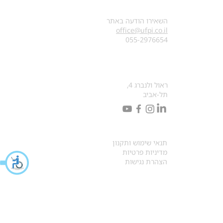
צרו קשר
השאירו הודעה באתר
office@ufpi.co.il
​055-2976654
כתובתנו למכתבים
ראול ולנברג 4,
תל-אביב
תקנונים
תנאי שימוש ותקנון
מדיניות פרטיות
הצהרת נגישות