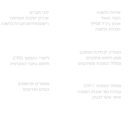
אודות
לחברי הלשכה
​אודות הלשכה
לובי חברים
הקוד האתי
ארכיון ישיבות ואסיפות
ארגון בינ"ל FPSB
רישום/חידוש חברות בלשכה
הנהלת הלשכה
אקדמיה ולימודי
איתור מתכנן
המשך
המדריך לבחירת המתכנן
מנוע חיפוש מתכננים
לימודי ההמשך (CPD)
מסלול הסמכת סטודנטים
חיפוש בתכני האקדמיה
מאמרים וכנסים
הסמכת
CFP
®
מאמרים ופרסומים
®
מסלול הסמכת
CFP
כנסים ואירועים
עבודת גמר ומבחן הסמכה
איזור אישי לנבחן