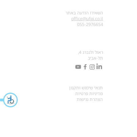
צרו קשר
השאירו הודעה באתר
office@ufpi.co.il
​055-2976654
כתובתנו למכתבים
ראול ולנברג 4,
תל-אביב
תקנונים
תנאי שימוש ותקנון
מדיניות פרטיות
הצהרת נגישות