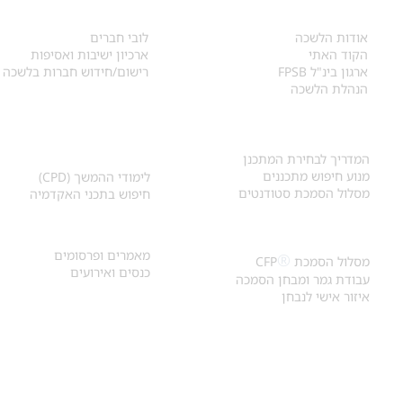
אודות
לחברי הלשכה
​אודות הלשכה
לובי חברים
הקוד האתי
ארכיון ישיבות ואסיפות
ארגון בינ"ל FPSB
רישום/חידוש חברות בלשכה
הנהלת הלשכה
אקדמיה ולימודי
איתור מתכנן
המשך
המדריך לבחירת המתכנן
מנוע חיפוש מתכננים
לימודי ההמשך (CPD)
מסלול הסמכת סטודנטים
חיפוש בתכני האקדמיה
מאמרים וכנסים
הסמכת
CFP
®
מאמרים ופרסומים
®
מסלול הסמכת
CFP
כנסים ואירועים
עבודת גמר ומבחן הסמכה
איזור אישי לנבחן