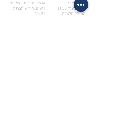
הקוד האתי
ארכיון ישיבות ואסיפות
ארגון בינ"ל FPSB
רישום/חידוש חברות
הנהלת הלשכה
בלשכה
אקדמיה
איתור מתכנן
ולימודי המשך
המדריך לבחירת המתכנן
לימודי ההמשך (CPD)
מנוע חיפוש מתכננים
חיפוש בתכני האקדמיה
מסלול הסמכת סטודנטים
מאמרים
הסמכת
CFP
®
וכנסים
®
מסלול הסמכת
CFP
מאמרים ופרסומים
עבודת גמר ומבחן הסמכה
כנסים ואירועים
איזור אישי לנבחן
כתובתנו
צרו קשר
למכתבים
השאירו הודעה באתר
ראול ולנברג 4,
office@ufpi.co.il
תל-אביב
​055-2976654
תקנונים
תנאי שימוש ותקנון
מדיניות פרטיות
הצהרת נגישות