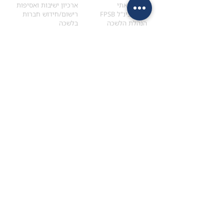
הקוד האתי
ארכיון ישיבות ואסיפות
ארגון בינ"ל FPSB
רישום/חידוש חברות
הנהלת הלשכה
בלשכה
אקדמיה
איתור מתכנן
ולימודי המשך
המדריך לבחירת המתכנן
לימודי ההמשך (CPD)
מנוע חיפוש מתכננים
חיפוש בתכני האקדמיה
מסלול הסמכת סטודנטים
מאמרים
הסמכת
CFP
®
וכנסים
®
מסלול הסמכת
CFP
מאמרים ופרסומים
עבודת גמר ומבחן הסמכה
כנסים ואירועים
איזור אישי לנבחן
כתובתנו
צרו קשר
למכתבים
השאירו הודעה באתר
ראול ולנברג 4,
office@ufpi.co.il
תל-אביב
​055-2976654
תקנונים
תנאי שימוש ותקנון
מדיניות פרטיות
הצהרת נגישות