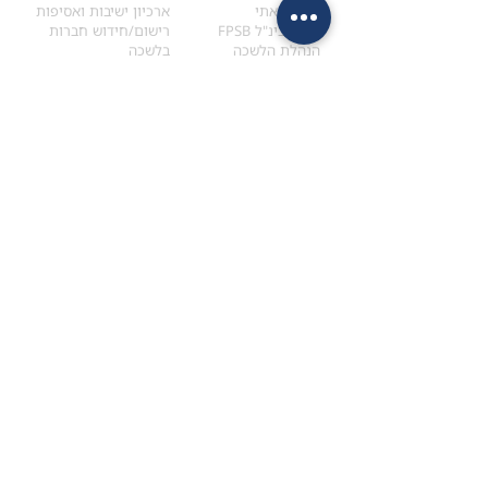
הקוד האתי
ארכיון ישיבות ואסיפות
ארגון בינ"ל FPSB
רישום/חידוש חברות
הנהלת הלשכה
בלשכה
אקדמיה
איתור מתכנן
ולימודי המשך
המדריך לבחירת המתכנן
לימודי ההמשך (CPD)
מנוע חיפוש מתכננים
חיפוש בתכני האקדמיה
מסלול הסמכת סטודנטים
מאמרים
הסמכת
CFP
®
וכנסים
®
מסלול הסמכת
CFP
מאמרים ופרסומים
עבודת גמר ומבחן הסמכה
כנסים ואירועים
איזור אישי לנבחן
כתובתנו
צרו קשר
למכתבים
השאירו הודעה באתר
ראול ולנברג 4,
office@ufpi.co.il
תל-אביב
​055-2976654
תקנונים
תנאי שימוש ותקנון
מדיניות פרטיות
הצהרת נגישות