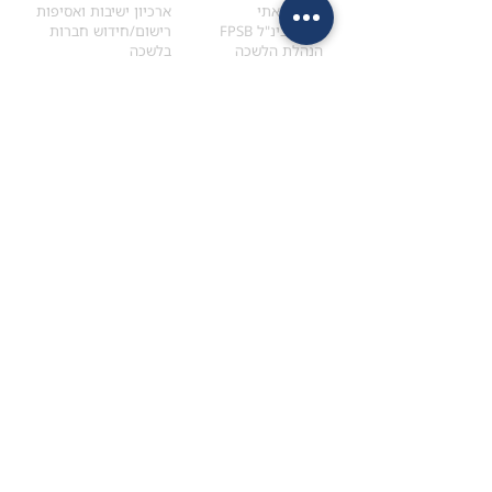
הקוד האתי
ארכיון ישיבות ואסיפות
ארגון בינ"ל FPSB
רישום/חידוש חברות
הנהלת הלשכה
בלשכה
אקדמיה
איתור מתכנן
ולימודי המשך
המדריך לבחירת המתכנן
לימודי ההמשך (CPD)
מנוע חיפוש מתכננים
חיפוש בתכני האקדמיה
מסלול הסמכת סטודנטים
מאמרים
הסמכת
CFP
®
וכנסים
®
מסלול הסמכת
CFP
מאמרים ופרסומים
עבודת גמר ומבחן הסמכה
כנסים ואירועים
איזור אישי לנבחן
כתובתנו
צרו קשר
למכתבים
השאירו הודעה באתר
ראול ולנברג 4,
office@ufpi.co.il
תל-אביב
​055-2976654
תקנונים
תנאי שימוש ותקנון
מדיניות פרטיות
הצהרת נגישות