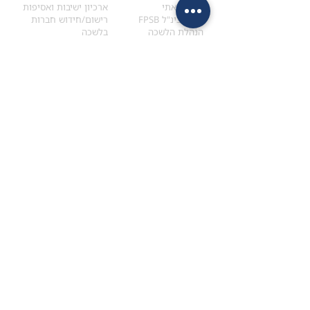
הקוד האתי
ארכיון ישיבות ואסיפות
ארגון בינ"ל FPSB
רישום/חידוש חברות
הנהלת הלשכה
בלשכה
אקדמיה
איתור מתכנן
ולימודי המשך
המדריך לבחירת המתכנן
לימודי ההמשך (CPD)
מנוע חיפוש מתכננים
חיפוש בתכני האקדמיה
מסלול הסמכת סטודנטים
מאמרים
הסמכת
CFP
®
וכנסים
®
מסלול הסמכת
CFP
מאמרים ופרסומים
עבודת גמר ומבחן הסמכה
כנסים ואירועים
איזור אישי לנבחן
כתובתנו
צרו קשר
למכתבים
השאירו הודעה באתר
ראול ולנברג 4,
office@ufpi.co.il
תל-אביב
​055-2976654
תקנונים
תנאי שימוש ותקנון
מדיניות פרטיות
הצהרת נגישות