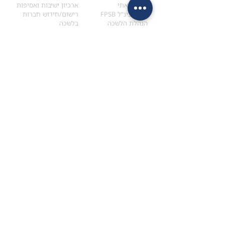
הקוד האתי
ארכיון ישיבות ואסיפות
ארגון בינ"ל FPSB
רישום/חידוש חברות
הנהלת הלשכה
בלשכה
אקדמיה
איתור מתכנן
ולימודי המשך
המדריך לבחירת המתכנן
לימודי ההמשך (CPD)
מנוע חיפוש מתכננים
חיפוש בתכני האקדמיה
מסלול הסמכת סטודנטים
מאמרים
הסמכת
CFP
®
וכנסים
®
מסלול הסמכת
CFP
מאמרים ופרסומים
עבודת גמר ומבחן הסמכה
כנסים ואירועים
איזור אישי לנבחן
כתובתנו
צרו קשר
למכתבים
השאירו הודעה באתר
ראול ולנברג 4,
office@ufpi.co.il
תל-אביב
​055-2976654
תקנונים
תנאי שימוש ותקנון
מדיניות פרטיות
הצהרת נגישות