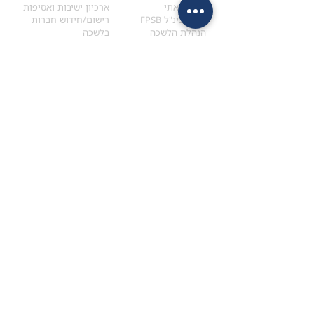
הקוד האתי
ארכיון ישיבות ואסיפות
ארגון בינ"ל FPSB
רישום/חידוש חברות
הנהלת הלשכה
בלשכה
אקדמיה
איתור מתכנן
ולימודי המשך
המדריך לבחירת המתכנן
לימודי ההמשך (CPD)
מנוע חיפוש מתכננים
חיפוש בתכני האקדמיה
מסלול הסמכת סטודנטים
מאמרים
הסמכת
CFP
®
וכנסים
®
מסלול הסמכת
CFP
מאמרים ופרסומים
עבודת גמר ומבחן הסמכה
כנסים ואירועים
איזור אישי לנבחן
כתובתנו
צרו קשר
למכתבים
השאירו הודעה באתר
ראול ולנברג 4,
office@ufpi.co.il
תל-אביב
​055-2976654
תקנונים
תנאי שימוש ותקנון
מדיניות פרטיות
הצהרת נגישות