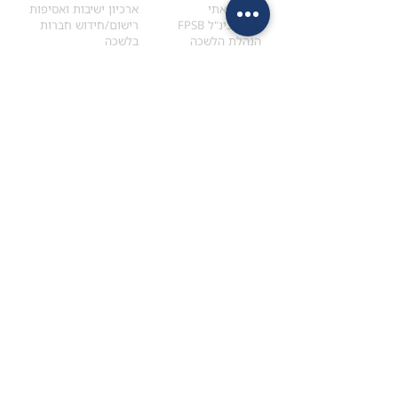
הקוד האתי
ארכיון ישיבות ואסיפות
ארגון בינ"ל FPSB
רישום/חידוש חברות
הנהלת הלשכה
בלשכה
אקדמיה
איתור מתכנן
ולימודי המשך
המדריך לבחירת המתכנן
לימודי ההמשך (CPD)
מנוע חיפוש מתכננים
חיפוש בתכני האקדמיה
מסלול הסמכת סטודנטים
מאמרים
הסמכת
CFP
®
וכנסים
®
מסלול הסמכת
CFP
מאמרים ופרסומים
עבודת גמר ומבחן הסמכה
כנסים ואירועים
איזור אישי לנבחן
כתובתנו
צרו קשר
למכתבים
השאירו הודעה באתר
ראול ולנברג 4,
office@ufpi.co.il
תל-אביב
​055-2976654
תקנונים
תנאי שימוש ותקנון
מדיניות פרטיות
הצהרת נגישות