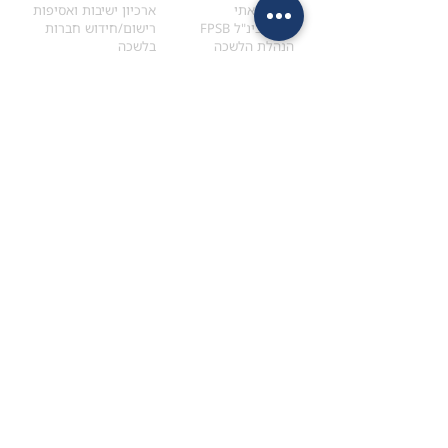
הקוד האתי
ארכיון ישיבות ואסיפות
ארגון בינ"ל FPSB
רישום/חידוש חברות
הנהלת הלשכה
בלשכה
אקדמיה
איתור מתכנן
ולימודי המשך
המדריך לבחירת המתכנן
לימודי ההמשך (CPD)
מנוע חיפוש מתכננים
חיפוש בתכני האקדמיה
מסלול הסמכת סטודנטים
מאמרים
הסמכת
CFP
®
וכנסים
®
מסלול הסמכת
CFP
מאמרים ופרסומים
עבודת גמר ומבחן הסמכה
כנסים ואירועים
איזור אישי לנבחן
כתובתנו
צרו קשר
למכתבים
השאירו הודעה באתר
ראול ולנברג 4,
office@ufpi.co.il
תל-אביב
​055-2976654
תקנונים
תנאי שימוש ותקנון
מדיניות פרטיות
הצהרת נגישות