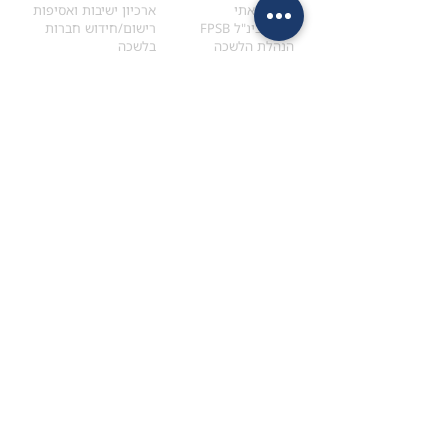
הקוד האתי
ארכיון ישיבות ואסיפות
ארגון בינ"ל FPSB
רישום/חידוש חברות
הנהלת הלשכה
בלשכה
אקדמיה
איתור מתכנן
ולימודי המשך
המדריך לבחירת המתכנן
לימודי ההמשך (CPD)
מנוע חיפוש מתכננים
חיפוש בתכני האקדמיה
מסלול הסמכת סטודנטים
מאמרים
הסמכת
CFP
®
וכנסים
®
מסלול הסמכת
CFP
מאמרים ופרסומים
עבודת גמר ומבחן הסמכה
כנסים ואירועים
איזור אישי לנבחן
כתובתנו
צרו קשר
למכתבים
השאירו הודעה באתר
ראול ולנברג 4,
office@ufpi.co.il
תל-אביב
​055-2976654
תקנונים
תנאי שימוש ותקנון
מדיניות פרטיות
הצהרת נגישות