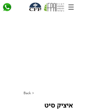
< Back
איציק סיט