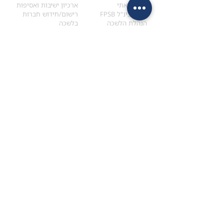
הקוד האתי
ארכיון ישיבות ואסיפות
ארגון בינ"ל FPSB
רישום/חידוש חברות
הנהלת הלשכה
בלשכה
אקדמיה
איתור מתכנן
ולימודי המשך
המדריך לבחירת המתכנן
לימודי ההמשך (CPD)
מנוע חיפוש מתכננים
חיפוש בתכני האקדמיה
מסלול הסמכת סטודנטים
מאמרים
הסמכת
CFP
®
וכנסים
®
מסלול הסמכת
CFP
מאמרים ופרסומים
עבודת גמר ומבחן הסמכה
כנסים ואירועים
איזור אישי לנבחן
כתובתנו
צרו קשר
למכתבים
השאירו הודעה באתר
ראול ולנברג 4,
office@ufpi.co.il
תל-אביב
​055-2976654
תקנונים
תנאי שימוש ותקנון
מדיניות פרטיות
הצהרת נגישות