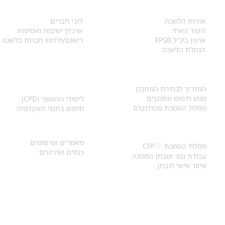
אודות
לחברי הלשכה
​אודות הלשכה
לובי חברים
הקוד האתי
ארכיון ישיבות ואסיפות
ארגון בינ"ל FPSB
רישום/חידוש חברות בלשכה
הנהלת הלשכה
אקדמיה ולימודי
איתור מתכנן
המשך
המדריך לבחירת המתכנן
מנוע חיפוש מתכננים
לימודי ההמשך (CPD)
מסלול הסמכת סטודנטים
חיפוש בתכני האקדמיה
מאמרים וכנסים
הסמכת
CFP
®
מאמרים ופרסומים
®
מסלול הסמכת
CFP
כנסים ואירועים
עבודת גמר ומבחן הסמכה
איזור אישי לנבחן