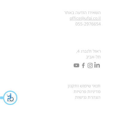
צרו קשר
השאירו הודעה באתר
office@ufpi.co.il
​055-2976654
כתובתנו למכתבים
ראול ולנברג 4,
תל-אביב
תקנונים
תנאי שימוש ותקנון
מדיניות פרטיות
הצהרת נגישות