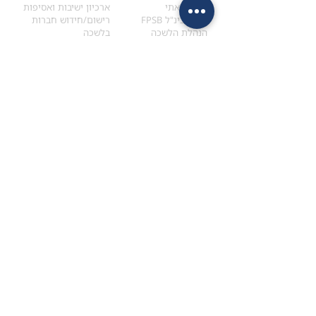
הקוד האתי
ארכיון ישיבות ואסיפות
ארגון בינ"ל FPSB
רישום/חידוש חברות
הנהלת הלשכה
בלשכה
אקדמיה
איתור מתכנן
ולימודי המשך
המדריך לבחירת המתכנן
לימודי ההמשך (CPD)
מנוע חיפוש מתכננים
חיפוש בתכני האקדמיה
מסלול הסמכת סטודנטים
מאמרים
הסמכת
CFP
®
וכנסים
®
מסלול הסמכת
CFP
מאמרים ופרסומים
עבודת גמר ומבחן הסמכה
כנסים ואירועים
איזור אישי לנבחן
כתובתנו
צרו קשר
למכתבים
השאירו הודעה באתר
ראול ולנברג 4,
office@ufpi.co.il
תל-אביב
​055-2976654
תקנונים
תנאי שימוש ותקנון
מדיניות פרטיות
הצהרת נגישות