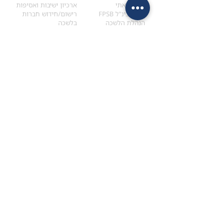
הקוד האתי
ארכיון ישיבות ואסיפות
ארגון בינ"ל FPSB
רישום/חידוש חברות
הנהלת הלשכה
בלשכה
אקדמיה
איתור מתכנן
ולימודי המשך
המדריך לבחירת המתכנן
לימודי ההמשך (CPD)
מנוע חיפוש מתכננים
חיפוש בתכני האקדמיה
מסלול הסמכת סטודנטים
מאמרים
הסמכת
CFP
®
וכנסים
®
מסלול הסמכת
CFP
מאמרים ופרסומים
עבודת גמר ומבחן הסמכה
כנסים ואירועים
איזור אישי לנבחן
כתובתנו
צרו קשר
למכתבים
השאירו הודעה באתר
ראול ולנברג 4,
office@ufpi.co.il
תל-אביב
​055-2976654
תקנונים
תנאי שימוש ותקנון
מדיניות פרטיות
הצהרת נגישות