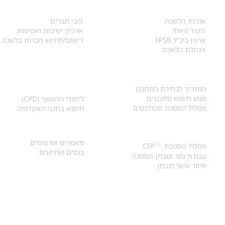
אודות
לחברי הלשכה
​אודות הלשכה
לובי חברים
הקוד האתי
ארכיון ישיבות ואסיפות
ארגון בינ"ל FPSB
רישום/חידוש חברות בלשכה
הנהלת הלשכה
אקדמיה ולימודי
איתור מתכנן
המשך
המדריך לבחירת המתכנן
מנוע חיפוש מתכננים
לימודי ההמשך (CPD)
מסלול הסמכת סטודנטים
חיפוש בתכני האקדמיה
מאמרים וכנסים
הסמכת
CFP
®
מאמרים ופרסומים
®
מסלול הסמכת
CFP
כנסים ואירועים
עבודת גמר ומבחן הסמכה
איזור אישי לנבחן