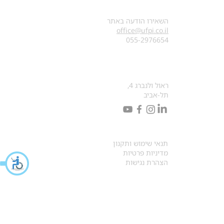
צרו קשר
השאירו הודעה באתר
office@ufpi.co.il
​055-2976654
כתובתנו למכתבים
ראול ולנברג 4,
תל-אביב
תקנונים
תנאי שימוש ותקנון
מדיניות פרטיות
הצהרת נגישות