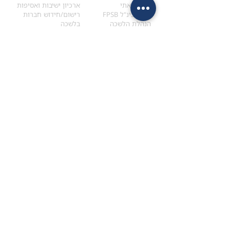
הקוד האתי
ארכיון ישיבות ואסיפות
ארגון בינ"ל FPSB
רישום/חידוש חברות
הנהלת הלשכה
בלשכה
אקדמיה
איתור מתכנן
ולימודי המשך
המדריך לבחירת המתכנן
לימודי ההמשך (CPD)
מנוע חיפוש מתכננים
חיפוש בתכני האקדמיה
מסלול הסמכת סטודנטים
מאמרים
הסמכת
CFP
®
וכנסים
®
מסלול הסמכת
CFP
מאמרים ופרסומים
עבודת גמר ומבחן הסמכה
כנסים ואירועים
איזור אישי לנבחן
כתובתנו
צרו קשר
למכתבים
השאירו הודעה באתר
ראול ולנברג 4,
office@ufpi.co.il
תל-אביב
​055-2976654
תקנונים
תנאי שימוש ותקנון
מדיניות פרטיות
הצהרת נגישות