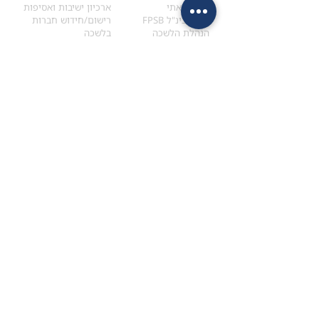
הקוד האתי
ארכיון ישיבות ואסיפות
ארגון בינ"ל FPSB
רישום/חידוש חברות
הנהלת הלשכה
בלשכה
אקדמיה
איתור מתכנן
ולימודי המשך
המדריך לבחירת המתכנן
לימודי ההמשך (CPD)
מנוע חיפוש מתכננים
חיפוש בתכני האקדמיה
מסלול הסמכת סטודנטים
מאמרים
הסמכת
CFP
®
וכנסים
®
מסלול הסמכת
CFP
מאמרים ופרסומים
עבודת גמר ומבחן הסמכה
כנסים ואירועים
איזור אישי לנבחן
כתובתנו
צרו קשר
למכתבים
השאירו הודעה באתר
ראול ולנברג 4,
office@ufpi.co.il
תל-אביב
​055-2976654
תקנונים
תנאי שימוש ותקנון
מדיניות פרטיות
הצהרת נגישות