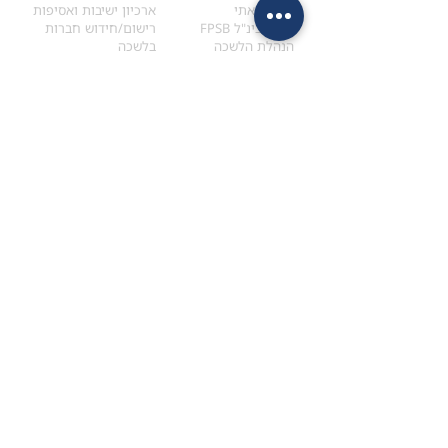
הקוד האתי
ארכיון ישיבות ואסיפות
ארגון בינ"ל FPSB
רישום/חידוש חברות
הנהלת הלשכה
בלשכה
אקדמיה
איתור מתכנן
ולימודי המשך
המדריך לבחירת המתכנן
לימודי ההמשך (CPD)
מנוע חיפוש מתכננים
חיפוש בתכני האקדמיה
מסלול הסמכת סטודנטים
מאמרים
הסמכת
CFP
®
וכנסים
®
מסלול הסמכת
CFP
מאמרים ופרסומים
עבודת גמר ומבחן הסמכה
כנסים ואירועים
איזור אישי לנבחן
כתובתנו
צרו קשר
למכתבים
השאירו הודעה באתר
ראול ולנברג 4,
office@ufpi.co.il
תל-אביב
​055-2976654
תקנונים
תנאי שימוש ותקנון
מדיניות פרטיות
הצהרת נגישות