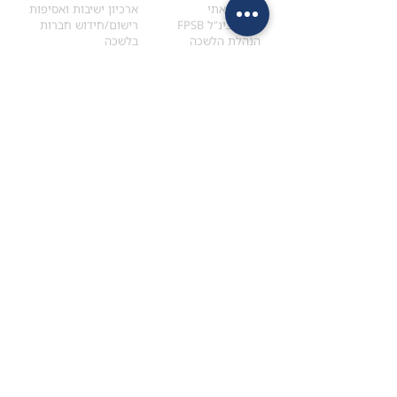
הקוד האתי
ארכיון ישיבות ואסיפות
ארגון בינ"ל FPSB
רישום/חידוש חברות
הנהלת הלשכה
בלשכה
אקדמיה
איתור מתכנן
ולימודי המשך
המדריך לבחירת המתכנן
לימודי ההמשך (CPD)
מנוע חיפוש מתכננים
חיפוש בתכני האקדמיה
מסלול הסמכת סטודנטים
מאמרים
הסמכת
CFP
®
וכנסים
®
מסלול הסמכת
CFP
מאמרים ופרסומים
עבודת גמר ומבחן הסמכה
כנסים ואירועים
איזור אישי לנבחן
כתובתנו
צרו קשר
למכתבים
השאירו הודעה באתר
ראול ולנברג 4,
office@ufpi.co.il
תל-אביב
​055-2976654
תקנונים
תנאי שימוש ותקנון
מדיניות פרטיות
הצהרת נגישות