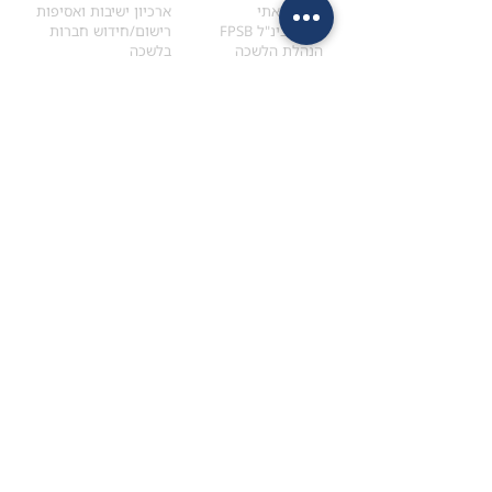
הקוד האתי
ארכיון ישיבות ואסיפות
ארגון בינ"ל FPSB
רישום/חידוש חברות
הנהלת הלשכה
בלשכה
אקדמיה
איתור מתכנן
ולימודי המשך
המדריך לבחירת המתכנן
לימודי ההמשך (CPD)
מנוע חיפוש מתכננים
חיפוש בתכני האקדמיה
מסלול הסמכת סטודנטים
מאמרים
הסמכת
CFP
®
וכנסים
®
מסלול הסמכת
CFP
מאמרים ופרסומים
עבודת גמר ומבחן הסמכה
כנסים ואירועים
איזור אישי לנבחן
כתובתנו
צרו קשר
למכתבים
השאירו הודעה באתר
ראול ולנברג 4,
office@ufpi.co.il
תל-אביב
​055-2976654
תקנונים
תנאי שימוש ותקנון
מדיניות פרטיות
הצהרת נגישות