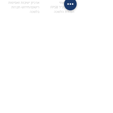
הקוד האתי
ארכיון ישיבות ואסיפות
ארגון בינ"ל FPSB
רישום/חידוש חברות
הנהלת הלשכה
בלשכה
אקדמיה
איתור מתכנן
ולימודי המשך
המדריך לבחירת המתכנן
לימודי ההמשך (CPD)
מנוע חיפוש מתכננים
חיפוש בתכני האקדמיה
מסלול הסמכת סטודנטים
מאמרים
הסמכת
CFP
®
וכנסים
®
מסלול הסמכת
CFP
מאמרים ופרסומים
עבודת גמר ומבחן הסמכה
כנסים ואירועים
איזור אישי לנבחן
כתובתנו
צרו קשר
למכתבים
השאירו הודעה באתר
ראול ולנברג 4,
office@ufpi.co.il
תל-אביב
​055-2976654
תקנונים
תנאי שימוש ותקנון
מדיניות פרטיות
הצהרת נגישות