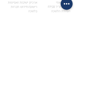
הקוד האתי
ארכיון ישיבות ואסיפות
ארגון בינ"ל FPSB
רישום/חידוש חברות
הנהלת הלשכה
בלשכה
אקדמיה
איתור מתכנן
ולימודי המשך
המדריך לבחירת המתכנן
לימודי ההמשך (CPD)
מנוע חיפוש מתכננים
חיפוש בתכני האקדמיה
מסלול הסמכת סטודנטים
מאמרים
הסמכת
CFP
®
וכנסים
®
מסלול הסמכת
CFP
מאמרים ופרסומים
עבודת גמר ומבחן הסמכה
כנסים ואירועים
איזור אישי לנבחן
כתובתנו
צרו קשר
למכתבים
השאירו הודעה באתר
ראול ולנברג 4,
office@ufpi.co.il
תל-אביב
​055-2976654
תקנונים
תנאי שימוש ותקנון
מדיניות פרטיות
הצהרת נגישות