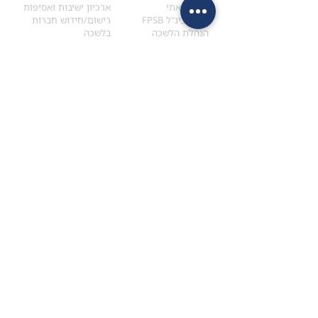
הקוד האתי
ארכיון ישיבות ואסיפות
ארגון בינ"ל FPSB
רישום/חידוש חברות
הנהלת הלשכה
בלשכה
אקדמיה
איתור מתכנן
ולימודי המשך
המדריך לבחירת המתכנן
לימודי ההמשך (CPD)
מנוע חיפוש מתכננים
חיפוש בתכני האקדמיה
מסלול הסמכת סטודנטים
מאמרים
הסמכת
CFP
®
וכנסים
®
מסלול הסמכת
CFP
מאמרים ופרסומים
עבודת גמר ומבחן הסמכה
כנסים ואירועים
איזור אישי לנבחן
כתובתנו
צרו קשר
למכתבים
השאירו הודעה באתר
ראול ולנברג 4,
office@ufpi.co.il
תל-אביב
​055-2976654
תקנונים
תנאי שימוש ותקנון
מדיניות פרטיות
הצהרת נגישות