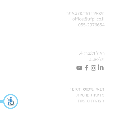
צרו קשר
השאירו הודעה באתר
office@ufpi.co.il
​055-2976654
כתובתנו למכתבים
ראול ולנברג 4,
תל-אביב
תקנונים
תנאי שימוש ותקנון
מדיניות פרטיות
הצהרת נגישות