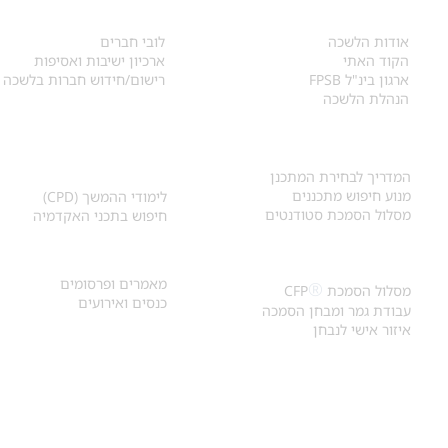
אודות
לחברי הלשכה
​אודות הלשכה
לובי חברים
הקוד האתי
ארכיון ישיבות ואסיפות
ארגון בינ"ל FPSB
רישום/חידוש חברות בלשכה
הנהלת הלשכה
אקדמיה ולימודי
איתור מתכנן
המשך
המדריך לבחירת המתכנן
מנוע חיפוש מתכננים
לימודי ההמשך (CPD)
מסלול הסמכת סטודנטים
חיפוש בתכני האקדמיה
מאמרים וכנסים
הסמכת
CFP
®
מאמרים ופרסומים
®
מסלול הסמכת
CFP
כנסים ואירועים
עבודת גמר ומבחן הסמכה
איזור אישי לנבחן