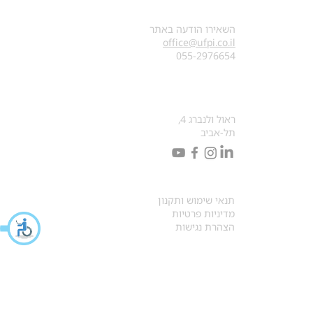
צרו קשר
השאירו הודעה באתר
office@ufpi.co.il
​055-2976654
כתובתנו למכתבים
ראול ולנברג 4,
תל-אביב
תקנונים
תנאי שימוש ותקנון
מדיניות פרטיות
הצהרת נגישות