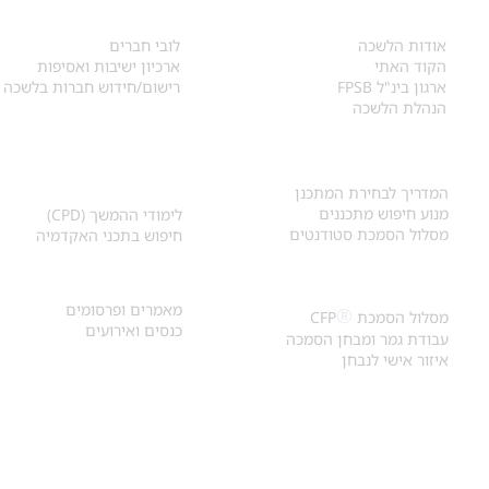
אודות
לחברי הלשכה
​אודות הלשכה
לובי חברים
הקוד האתי
ארכיון ישיבות ואסיפות
ארגון בינ"ל FPSB
רישום/חידוש חברות בלשכה
הנהלת הלשכה
אקדמיה ולימודי
איתור מתכנן
המשך
המדריך לבחירת המתכנן
מנוע חיפוש מתכננים
לימודי ההמשך (CPD)
מסלול הסמכת סטודנטים
חיפוש בתכני האקדמיה
מאמרים וכנסים
הסמכת
CFP
®
מאמרים ופרסומים
®
מסלול הסמכת
CFP
כנסים ואירועים
עבודת גמר ומבחן הסמכה
איזור אישי לנבחן