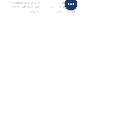
הקוד האתי
ארכיון ישיבות ואסיפות
ארגון בינ"ל FPSB
רישום/חידוש חברות
הנהלת הלשכה
בלשכה
אקדמיה
איתור מתכנן
ולימודי המשך
המדריך לבחירת המתכנן
לימודי ההמשך (CPD)
מנוע חיפוש מתכננים
חיפוש בתכני האקדמיה
מסלול הסמכת סטודנטים
מאמרים
הסמכת
CFP
®
וכנסים
®
מסלול הסמכת
CFP
מאמרים ופרסומים
עבודת גמר ומבחן הסמכה
כנסים ואירועים
איזור אישי לנבחן
כתובתנו
צרו קשר
למכתבים
השאירו הודעה באתר
ראול ולנברג 4,
office@ufpi.co.il
תל-אביב
​055-2976654
תקנונים
תנאי שימוש ותקנון
מדיניות פרטיות
הצהרת נגישות