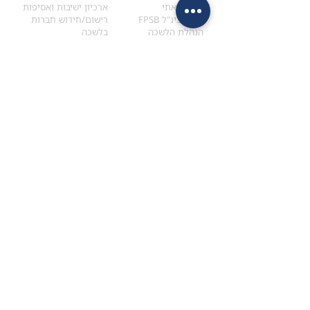
הקוד האתי
ארכיון ישיבות ואסיפות
ארגון בינ"ל FPSB
רישום/חידוש חברות
הנהלת הלשכה
בלשכה
אקדמיה
איתור מתכנן
ולימודי המשך
המדריך לבחירת המתכנן
לימודי ההמשך (CPD)
מנוע חיפוש מתכננים
חיפוש בתכני האקדמיה
מסלול הסמכת סטודנטים
מאמרים
הסמכת
CFP
®
וכנסים
®
מסלול הסמכת
CFP
מאמרים ופרסומים
עבודת גמר ומבחן הסמכה
כנסים ואירועים
איזור אישי לנבחן
כתובתנו
צרו קשר
למכתבים
השאירו הודעה באתר
ראול ולנברג 4,
office@ufpi.co.il
תל-אביב
​055-2976654
תקנונים
תנאי שימוש ותקנון
מדיניות פרטיות
הצהרת נגישות