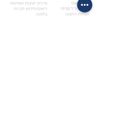
הקוד האתי
ארכיון ישיבות ואסיפות
ארגון בינ"ל FPSB
רישום/חידוש חברות
הנהלת הלשכה
בלשכה
אקדמיה
איתור מתכנן
ולימודי המשך
המדריך לבחירת המתכנן
לימודי ההמשך (CPD)
מנוע חיפוש מתכננים
חיפוש בתכני האקדמיה
מסלול הסמכת סטודנטים
מאמרים
הסמכת
CFP
®
וכנסים
®
מסלול הסמכת
CFP
מאמרים ופרסומים
עבודת גמר ומבחן הסמכה
כנסים ואירועים
איזור אישי לנבחן
כתובתנו
צרו קשר
למכתבים
השאירו הודעה באתר
ראול ולנברג 4,
office@ufpi.co.il
תל-אביב
​055-2976654
תקנונים
תנאי שימוש ותקנון
מדיניות פרטיות
הצהרת נגישות