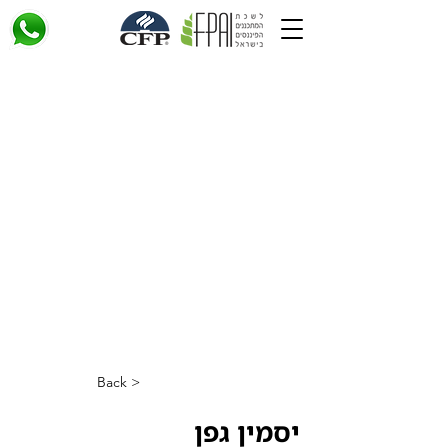
< Back
יסמין גפן