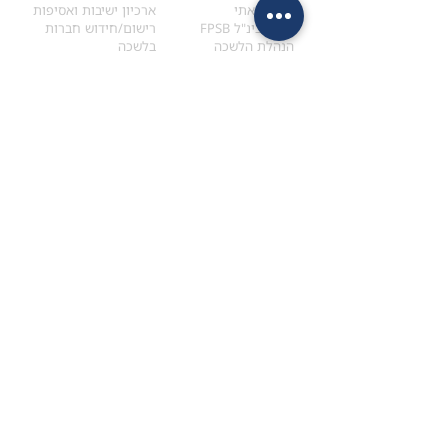
הקוד האתי
ארכיון ישיבות ואסיפות
ארגון בינ"ל FPSB
רישום/חידוש חברות
הנהלת הלשכה
בלשכה
אקדמיה
איתור מתכנן
ולימודי המשך
המדריך לבחירת המתכנן
לימודי ההמשך (CPD)
מנוע חיפוש מתכננים
חיפוש בתכני האקדמיה
מסלול הסמכת סטודנטים
מאמרים
הסמכת
CFP
®
וכנסים
®
מסלול הסמכת
CFP
מאמרים ופרסומים
עבודת גמר ומבחן הסמכה
כנסים ואירועים
איזור אישי לנבחן
כתובתנו
צרו קשר
למכתבים
השאירו הודעה באתר
ראול ולנברג 4,
office@ufpi.co.il
תל-אביב
​055-2976654
תקנונים
תנאי שימוש ותקנון
מדיניות פרטיות
הצהרת נגישות