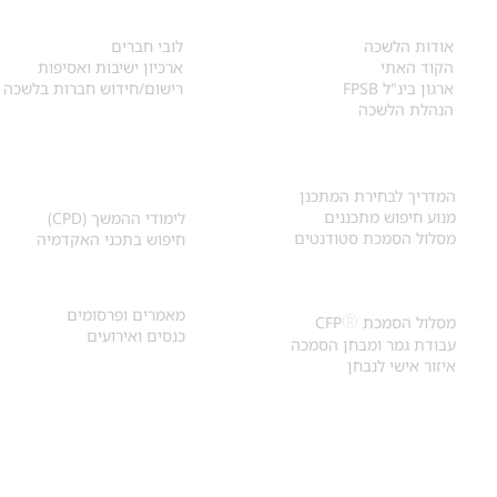
אודות
לחברי הלשכה
​אודות הלשכה
לובי חברים
הקוד האתי
ארכיון ישיבות ואסיפות
ארגון בינ"ל FPSB
רישום/חידוש חברות בלשכה
הנהלת הלשכה
אקדמיה ולימודי
איתור מתכנן
המשך
המדריך לבחירת המתכנן
מנוע חיפוש מתכננים
לימודי ההמשך (CPD)
מסלול הסמכת סטודנטים
חיפוש בתכני האקדמיה
מאמרים וכנסים
הסמכת
CFP
®
מאמרים ופרסומים
®
מסלול הסמכת
CFP
כנסים ואירועים
עבודת גמר ומבחן הסמכה
איזור אישי לנבחן