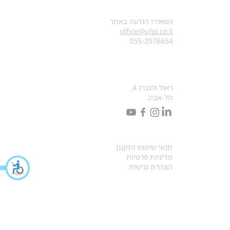
צרו קשר
השאירו הודעה באתר
office@ufpi.co.il
​055-2976654
כתובתנו למכתבים
ראול ולנברג 4,
תל-אביב
תקנונים
תנאי שימוש ותקנון
מדיניות פרטיות
הצהרת נגישות